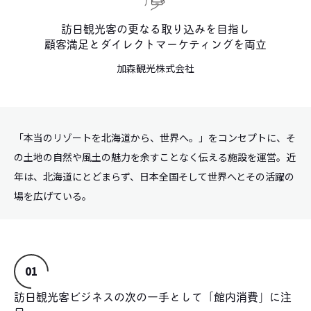
訪日観光客の更なる取り込みを目指し
実績紹介
Project
顧客満足とダイレクトマーケティングを両立
加森観光株式会社
採用情報
Recruit
お知らせ
News
「本当のリゾートを北海道から、世界へ。」をコンセプトに、そ
の土地の自然や風土の魅力を余すことなく伝える施設を運営。近
お問い合わせ
年は、北海道にとどまらず、日本全国そして世界へとその活躍の
場を広げている。
ポリシー
アプリケーション・プライバシーポリシー
サイトマップ
01
店舗・EC向けQRコード決済サービス
訪日観光客ビジネスの次の一手として「館内消費」に注