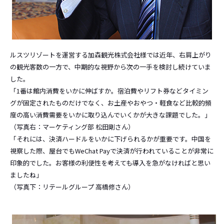
ルスツリゾートを運営する加森観光株式会社様では近年、右肩上がり
の観光客数の一方で、中期的な視野から次の一手を検討し続けていま
した。
「1番は館内消費をいかに伸ばすか。宿泊費やリフト券などタイミン
グが固定されたものだけでなく、お土産やおやつ・軽食など比較的頻
度の高い消費需要をいかに取り込んでいくかが大きな課題でした。」
（写真右：マーケティング部 松田剛さん）
「それには、決済ハードルをいかに下げられるかが重要です。中国を
視察した際、屋台でもWeChat Payで決済が行われていることが非常に
印象的でした。お客様の利便性を考えても導入を急がなければと思い
ましたね」
（写真下：リテールグループ 高橋修さん）