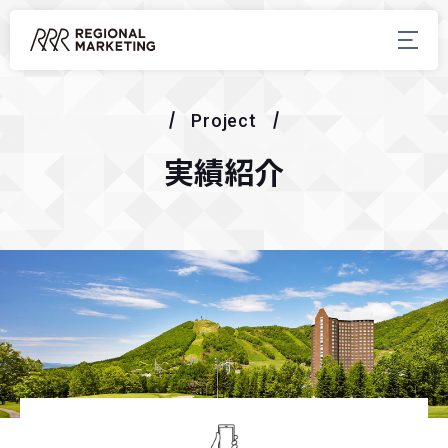
Project
実績紹介
会社案内
About Us
リージョナルマーケティングとは
代表メッセージ
会社概要
事業案内
Service
メディア事業
コミュニティ事業
共通ポイント事業
決済サービス事業
イベント関連事業